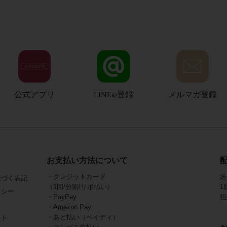
公式アプリ
LINE@登録
メルマガ登録
お支払い方法について
・クレジットカード
送
基づく表記
（1回/分割/リボ払い）
1
リシー
・PayPay
担
・Amazon Pay
・あと払い（ペイディ）
イト