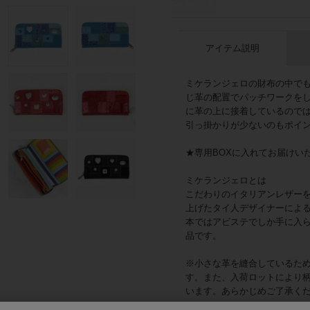
アイテム説明
ミケランジェロの財布の中で
じ革の配置でパッチワークを
に革の上に接着しているので
引っ掛かりが少ないのもポイ
★専用BOXに入れてお届けい
ミケランジェロとは
こだわりのイタリアンレザー
上げたタイ人デザイナーによ
本ではアビステでしか手に入
品です。
※小さな革を縫合しているた
す。また、入荷ロットにより
います。あらかじめご了承く