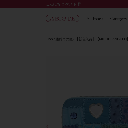
こんにちは ゲスト 様
All Items
Category
Top
雑貨その他
【新色入荷】【MICHELANGELO