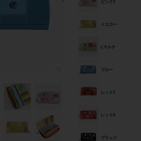
ピンク2
イエロー
Lマルチ
ブルー
レッド3
レッド4
ブラック