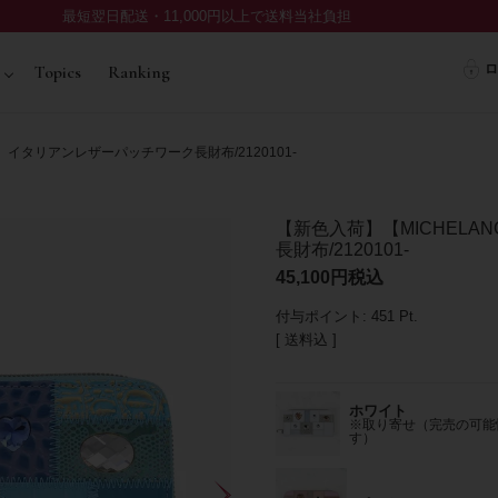
最短翌日配送・11,000円以上で送料当社負担
ロ
Topics
Ranking
】イタリアンレザーパッチワーク長財布/2120101-
【新色入荷】【MICHELA
長財布/2120101-
45,100
税込
付与ポイント:
451
Pt.
送料込
ホワイト
※取り寄せ（完売の可能
す）