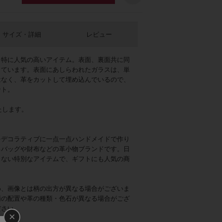
サイズ・詳細
レビュー
も特に人気の高いアイテム。表面、裏面共に同
しています。表面にあしらわれたガラスは、単
はなく、革をカットして埋め込んでいるので、
ント。
たします。
をデコラティブに一点一点ハンドメイドで作り
るバッグや財布などの革小物ブランドです。日
らない特別なアイテムで、ギフトにも人気の商
め、画像とは柄の出方が異なる場合がございま
柄の配置や革の種類・色石が異なる場合がござ
ださい。
×