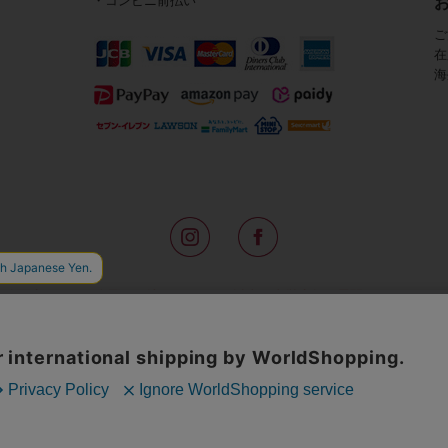
・コンビニ前払い
ご
在
海
路面店をはじめ全国の一流ホテルに100以上の直営店舗を展開するABISTE(
アメリカなどからインポートした「大人の遊び心をくすぐる」コスチューム
物、レディースウェアや、ここでしか手に入らないオリジナルアイテムなどを
イトでは、ネックレスやイヤリングをはじめとするアビステの幅広いアイテム
ランキングやテレビなどのメディア着用商品、雑誌掲載商品を紹介するコンテ
無料のギフトラッピングや独自のポイントなどのサービスをご提供。
インポートアクセサリーや時計、小物などで、お客様の日常をほんの少し豊
夢やときめきを与えられるよう願っています。
◆ギフトラッピング無料/11,000円以上のご注文で送料無料◆