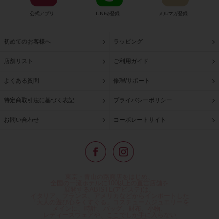
公式アプリ
LINE@登録
メルマガ登録
初めてのお客様へ
ラッピング
店舗リスト
ご利用ガイド
よくある質問
修理/サポート
特定商取引法に基づく表記
プライバシーポリシー
お問い合わせ
コーポレートサイト
東京・青山の路面店をはじめ、
全国の一流ホテルに100以上の直営店舗を
展開するABISTE(アビステ)は、
イタリア、フランス、アメリカなどからインポートした
「大人の遊び心をくすぐる」コスチュームジュエリーを
メインに、時計、バッグ、財布、小物、
レディースウェアや、ここでしか手に入らない