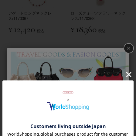
アゲートロングネックレ
ローズクォーツフラワーネック
ス/1170367
レス/1170368
¥
12,420
¥
18,360
税込
税込
×
SOLD OUT
アゲートフリンジネックレ
アゲートショートネックレ
ス/1170366
ス/1170374
¥
10,800
¥
17,280
税込
税込