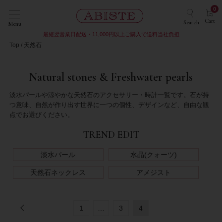
0
Cart
Search
Menu
最短翌営業日配送・11,000円以上ご購入で送料当社負担
Top
天然石
Natural stones & Freshwater pearls
淡水パールや涼やかな天然石のアクセサリー・時計一覧です。石が持
つ意味、自然が作り出す世界に一つの個性、デザインなど、自由な観
点でお選びください。
TREND EDIT
淡水パール
水晶(クォーツ)
天然石ネックレス
アメジスト
1
…
3
4