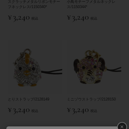
スクラッチメタルリボンモチー
小鳥モチーフメタルネックレ
フネックレス/1150340*
ス/1150344*
¥
3,240
¥
3,240
税込
税込
とりストラップ/2128149
ミニゾウストラップ/2128150
¥
3,240
¥
3,240
税込
税込
×