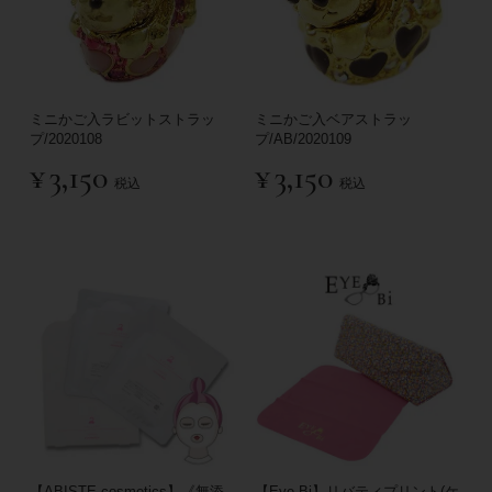
ミニかご入ラビットストラッ
ミニかご入ベアストラッ
プ/2020108
プ/AB/2020109
¥
3,150
¥
3,150
税込
税込
【ABISTE cosmetics】《無添
【Eye-Bi】リバティプリント(ケ