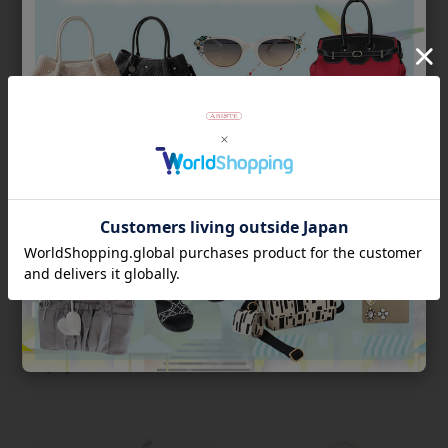
V字モチーフロングチェーンネ
クリスタルガラスボールビジュ
ックレス大/1170247【素敵なあ
ーネックレス/1160019***
の人 掲載】
¥
10,800
税込
¥
5,940
税込