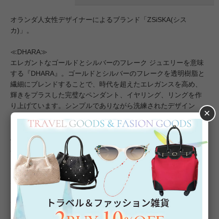
オランダ人女性デザイナーによるブランド「ZSiSKA(シス
カ)」。
≪DHARA≫
エレガントなゴールドとシルバーのフレーク ジュエリーを意味
する『DHARA』。ゴールドとシルバーのフレークを透明樹脂と
繊細にブレンドすることで、時代を超えたエレガンスを高め、
輝きをプラスした完璧なペンダント、イヤリング、リングを作
り上げています。シンプルでありながら洗練されたデザイン
×
は、控えめな贅沢をお楽しみいただけます。
About ZSiSKA/シスカとは
上質な樹脂、ポリエステルレジンの特性を活かし、ガラスのよ
うな質感を再現しつつも、軽くてつけやすいことで人気を博し
ています。肌に触れる部分に金属を使用していないため、アレ
ルギーの方でも安心してお使いいただけます。
◆シスカについて・コレクション一覧は
＞こちら