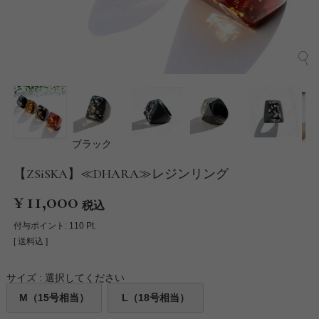
ブラック
【ZSiSKA】≪DHARA≫レジンリング
¥
11,000
税込
付与ポイント:
110
Pt.
送料込
サイズ
選択してください
M（15号相当）
L（18号相当）