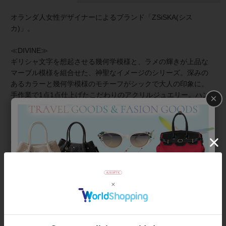
オランダ人女性デザイナーによるブランド「ZSiSKA(シス
カ)」。
≪DIVINE≫
ギリシャ文字を想起させる幾何学模様と、ラメの輝きが上品な
マーブル模様を組合せた、神聖なイメージのシリーズ。深みの
あるカラーと幾何学模様のモチーフがシックで大人の印象に。
手作業で1点1点仕上げたこだわりのアクリルジュエリー。ハン
×
ドメイドならではの魅力をお楽しみください。
≪シスカとは≫
上質な樹脂、ポリエステルレジンの特性を活かし、ガラスのよ
うな質感を再現しつつも、軽くてつけやすいことで人気を博し
ています。
金属アレルギーの方でも安心してお使いいただけます。
商品番号
6181155