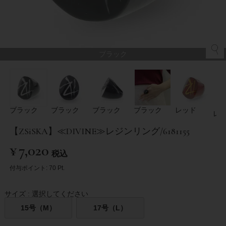
ブラック
ブラック
ブラック
ブラック
ブラック
レッド
レ
【ZSiSKA】≪DIVINE≫レジンリング/6181155
¥
7,020
税込
付与ポイント:
70
Pt.
サイズ
選択してください
15号（М）
17号（L）