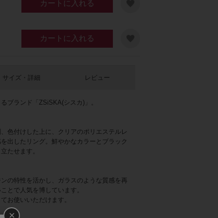
カートに入れる
カートに入れる
サイズ・詳細
レビュー
ブランド「ZSiSKA(シスカ)」。
刻、色付けした上に、クリアのポリエステルレ
感を出したリング。鮮やかなカラーとブラック
き立たせます。
ジンの特性を活かし、ガラスのような質感を再
いことで人気を博しています。
してお使いいただけます。
×