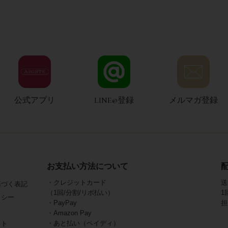
公式アプリ
LINE@登録
メルマガ登録
お支払い方法について
・クレジットカード
送
基づく表記
（1回/分割/リボ払い）
1
リシー
・PayPay
担
・Amazon Pay
・あと払い（ペイディ）
イト