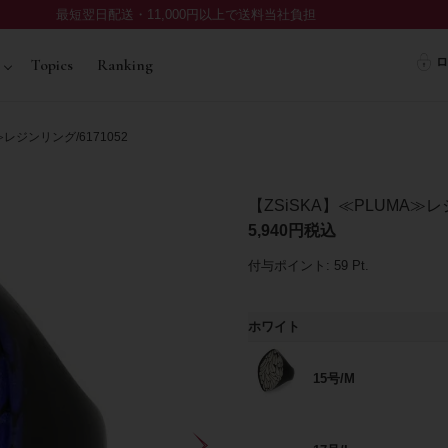
最短翌日配送・11,000円以上で送料当社負担
ロ
Topics
Ranking
≫レジンリング/6171052
【ZSiSKA】≪PLUMA≫レジ
5,940
税込
付与ポイント:
59
Pt.
ホワイト
15号/M