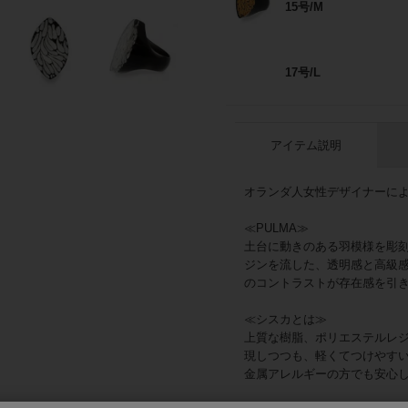
15号/M
17号/L
アイテム説明
オランダ人女性デザイナーによる
≪PULMA≫
土台に動きのある羽模様を彫
ジンを流した、透明感と高級
のコントラストが存在感を引
≪シスカとは≫
上質な樹脂、ポリエステルレ
現しつつも、軽くてつけやす
金属アレルギーの方でも安心