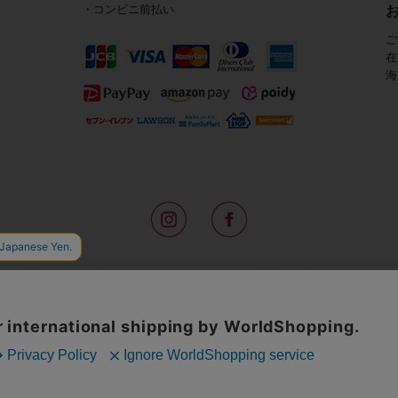
・コンビニ前払い
ご
在
海
路面店をはじめ全国の一流ホテルに100以上の直営店舗を展開するABISTE(
アメリカなどからインポートした「大人の遊び心をくすぐる」コスチューム
物、レディースウェアや、ここでしか手に入らないオリジナルアイテムなどを
イトでは、ネックレスやイヤリングをはじめとするアビステの幅広いアイテム
ランキングやテレビなどのメディア着用商品、雑誌掲載商品を紹介するコンテ
無料のギフトラッピングや独自のポイントなどのサービスをご提供。
インポートアクセサリーや時計、小物などで、お客様の日常をほんの少し豊
夢やときめきを与えられるよう願っています。
◆ギフトラッピング無料/11,000円以上のご注文で送料無料◆