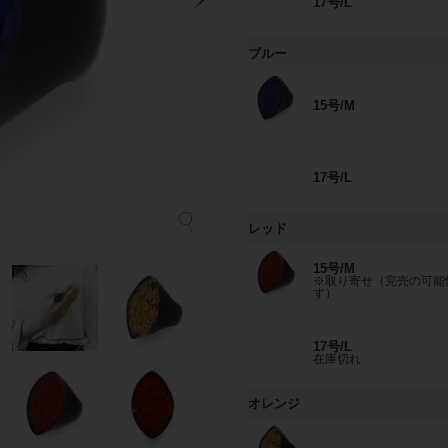
17号/L
ブルー
15号/M
17号/L
レッド
15号/M
※取り寄せ（完売の可能
す）
17号/L
在庫切れ
オレンジ