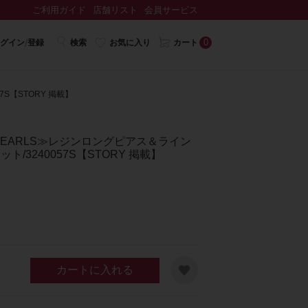
ご利用ガイド
店舗リスト
会員サービス
0
グイン/登録
検索
お気に入り
カート
7S【STORY 掲載】
NG PEARLS≫レジンロングピアス＆ライン
/3240057S【STORY 掲載】
カートに入れる