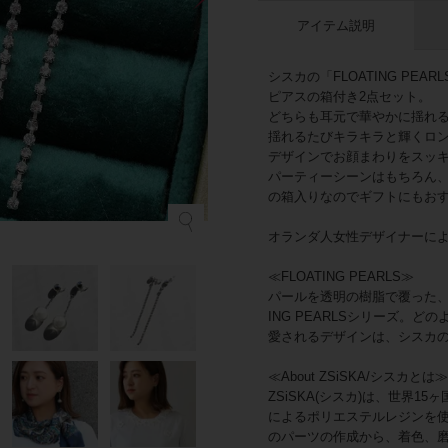
アイテム説明
シスカの「FLOATING PE
ピアスの箱付き2点セット。
どちらも耳元で華やかに揺れ
揺れるたびキラキラと輝くロ
デザインでお顔まわりをスッ
パーティーシーンはもちろん
の箱入りなのでギフトにもお
オランダ人女性デザイナーによる
≪FLOATING PEARLS≫
パールを透明の樹脂で覆った、
ING PEARLSシリーズ。
愛されるデザインは、シスカ
≪About ZSiSKA/シスカとは
ZSiSKA(シスカ)は、世界
によるポリエステルレジンを
のパーツの作成から、着色、