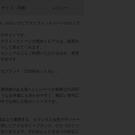
サイズ・詳細
レビュー
ARLS」のロングピアスとラインストーンのロング
るデザインです。
ングラインストーンが煌めくピアスは、縦長の
キリして見せてくれます。
、カジュアルにもご利用いただけるほか、専用
すすめです。
ブランド「ZSiSKA(シスカ)」。
透明感のある瑞々しいパーツが新鮮なFLOAT
どのようなお洋服にも合わせやすく、幅広い世代に
の中でも特に人気のシリーズです。
≫
15ヶ国以上で展開する、オランダ人女性デザイナー
使用したアクセサリーブランド。ひとつひとつ
磨きに至るまで、そのほとんどをタイの自社工