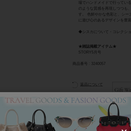
場でハンドメイドで行ってい
のような質感を再現しつつも
す。 色鮮やかな色彩と、シー
に遊び心のあるデザインを豊
◆シスカについて・コレクシ
★雑誌掲載アイテム★
STORY5月号
商品番号
3240057
返品について