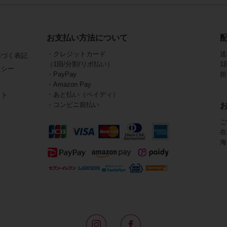
お支払い方法について
・クレジットカード
送
基づく表記
（1回/分割/リボ払い）
1
リシー
・PayPay
担
・Amazon Pay
・あと払い（ペイディ）
イト
・コンビニ前払い
ご
在
海