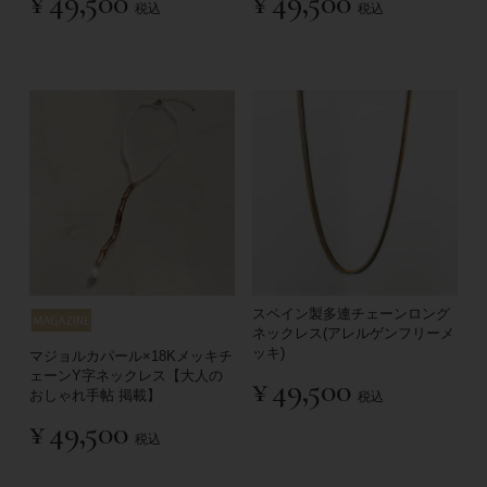
¥
49,500
¥
49,500
税込
税込
スペイン製多連チェーンロング
ネックレス(アレルゲンフリーメ
ッキ)
マジョルカパール×18Kメッキチ
ェーンY字ネックレス【大人の
¥
49,500
おしゃれ手帖 掲載】
税込
¥
49,500
税込