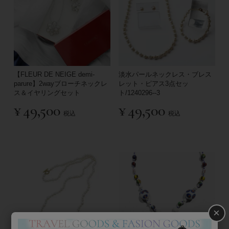
【FLEUR DE NEIGE demi-
淡水パールネックレス・ブレス
parure】2wayブローチネックレ
レット・ピアス3点セッ
ス＆イヤリングセット
ト/1240296--3
¥
49,500
¥
49,500
税込
税込
×