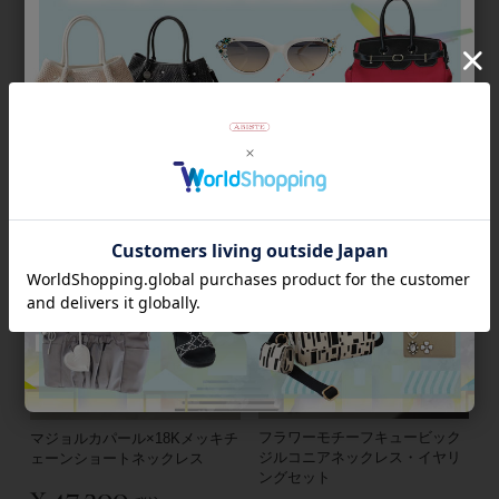
淡水パールロングネックレ
イタリア製ベネチアンガラスム
ス/1200373
ッリーネホワイトネックレス
¥
49,500
¥
48,400
税込
税込
フラワーモチーフキュービック
マジョルカパール×18Kメッキチ
ジルコニアネックレス・イヤリ
ェーンショートネックレス
ングセット
¥
47,300