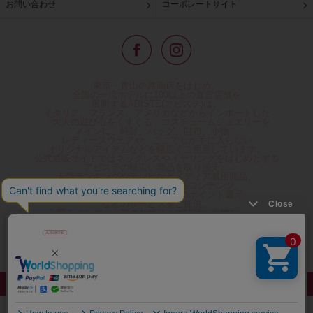
お問い合わせ
コーポレートサイト
東京・青山の路面店をはじめ、
全国の一流ホテルに100以上の直営店舗を
展開するABISTE(アビステ)は、
イタリア、フランス、アメリカなどからインポートした
「大人の遊び心をくすぐる」コスチュームジュエリーを
メインに、時計、バッグ、財布、小物、
レディースウェアや、ここでしか手に入らない
オリジナルアイテムなどを幅広くご用意しています。
公式通販サイトではネックレスやイヤリングをはじめとする
アビステの幅広い商品を取り揃え、
人気ランキングやテレビなどメディア着用商品、
雑誌掲載商品情報を紹介するコンテンツ、
プレゼント包装無料や独自のポイント還元
などのサービスをご提供。
心躍るインポートアクセサリーや時計、小物などで、
お客様の日常をほんの少し豊かにし、
夢やときめきを与えられるよう願っています。
◆ギフトラッピング無料/11,000円以上のご注文で送料無料◆
©ABISTE WEB SHOP