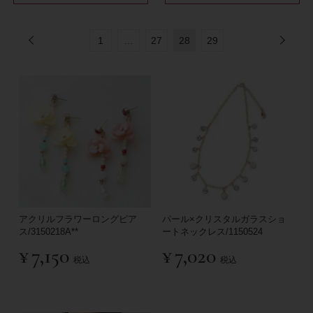
1
…
27
28
29
アクリルフラワーロングピア
パール×クリスタルガラスショ
ス/3150218A**
ートネックレス/1150524
¥
7,150
¥
7,020
税込
税込