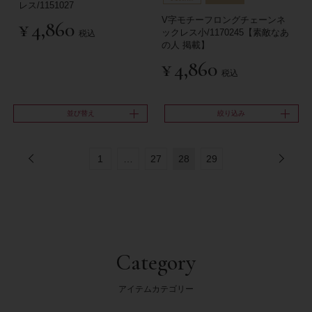
レス/1151027
V字モチーフロングチェーンネ
¥
4,860
ックレス小/1170245【素敵なあ
税込
の人 掲載】
¥
4,860
税込
並び替え
絞り込み
1
…
27
28
29
Category
アイテムカテゴリー