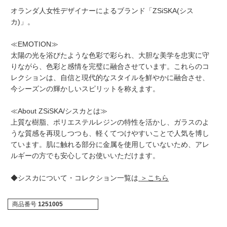
オランダ人女性デザイナーによるブランド「ZSiSKA(シス
カ)」。
≪EMOTION≫
太陽の光を浴びたような色彩で彩られ、大胆な美学を忠実に守
りながら、色彩と感情を完璧に融合させています。これらのコ
レクションは、自信と現代的なスタイルを鮮やかに融合させ、
今シーズンの輝かしいスピリットを称えます。
≪About ZSiSKA/シスカとは≫
上質な樹脂、ポリエステルレジンの特性を活かし、ガラスのよ
うな質感を再現しつつも、軽くてつけやすいことで人気を博し
ています。肌に触れる部分に金属を使用していないため、アレ
ルギーの方でも安心してお使いいただけます。
◆シスカについて・コレクション一覧は
＞こちら
商品番号
1251005