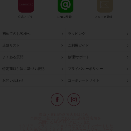
公式アプリ
LINE@登録
メルマガ登録
初めてのお客様へ
ラッピング
店舗リスト
ご利用ガイド
よくある質問
修理/サポート
特定商取引法に基づく表記
プライバシーポリシー
お問い合わせ
コーポレートサイト
東京・青山の路面店をはじめ、
全国の一流ホテルに100以上の直営店舗を
展開するABISTE(アビステ)は、
イタリア、フランス、アメリカなどからインポートした
「大人の遊び心をくすぐる」コスチュームジュエリーを