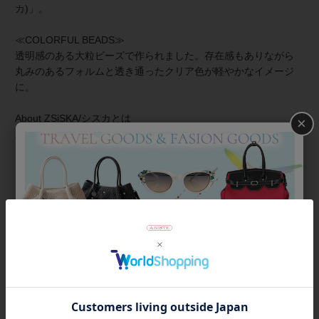
カ)」。
≪COLORFUL BEADS≫
透明感のある大粒ビーズで作られました。存在感もありながら
丸みのあるフォルムと透き通ったクリア色が軽やかなイメージ
に。
About ZSiSKA/シスカとは
×
上質な樹脂、ポリエステルレジンの特性を活かし、ガラスのよ
うな質感を再現しつつも、軽くてつけやすいことで人気を博し
ています。肌に触れる部分に金属を使用していないため、アレ
ルギーの方でも安心してお使いいただけます。
◆シスカについて・コレクション一覧は
＞こちら
商品番号
1250221