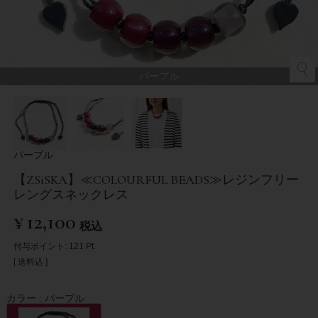
パープル
パープル
【ZSiSKA】≪COLOURFUL BEADS≫レジンフリー
レングスネックレス
¥
12,100
税込
付与ポイント:
121
Pt.
送料込
カラー
パープル