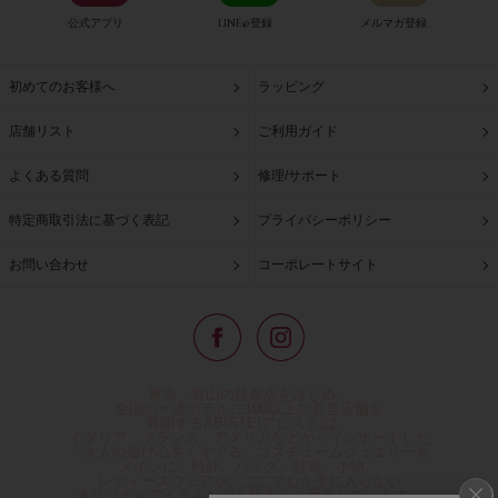
公式アプリ
LINE@登録
メルマガ登録
初めてのお客様へ
ラッピング
店舗リスト
ご利用ガイド
よくある質問
修理/サポート
特定商取引法に基づく表記
プライバシーポリシー
お問い合わせ
コーポレートサイト
東京・青山の路面店をはじめ、
全国の一流ホテルに100以上の直営店舗を
展開するABISTE(アビステ)は、
イタリア、フランス、アメリカなどからインポートした
「大人の遊び心をくすぐる」コスチュームジュエリーを
メインに、時計、バッグ、財布、小物、
レディースウェアや、ここでしか手に入らない
オリジナルアイテムなどを幅広くご用意しています。