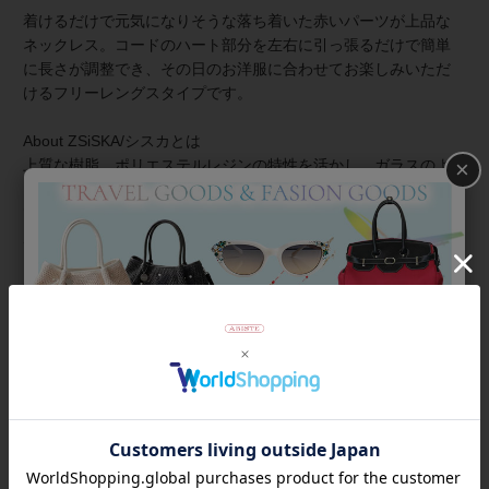
着けるだけで元気になりそうな落ち着いた赤いパーツが上品な
ネックレス。コードのハート部分を左右に引っ張るだけで簡単
に長さが調整でき、その日のお洋服に合わせてお楽しみいただ
けるフリーレングスタイプです。
About ZSiSKA/シスカとは
×
上質な樹脂、ポリエステルレジンの特性を活かし、ガラスのよ
うな質感を再現しつつも、軽くてつけやすいことで人気を博し
ています。肌に触れる部分に金属を使用していないため、アレ
ルギーの方でも安心してお使いいただけます。
◆シスカについて・コレクション一覧は
＞こちら
商品番号
1250037
返品について