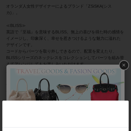
オランダ人女性デザイナーによるブランド「ZSiSKA(シス
カ)」。
≪BLISS≫
英語で『至福』を意味するBLISS。無上の喜びを得た時の感情を
イメージし、印象深く、幸せを惹きつけるような魅力に溢れた
デザインです。
コードからパーツを取り外しできるので、配置を変えたり、
BLISSシリーズのネックレスをコレクションしてパーツを組み替
×
えてアレンジしてもお楽しみいただけます。
＞BLISSのネックレスはこちら
About ZSiSKA/シスカとは
上質な樹脂、ポリエステルレジンの特性を活かし、ガラスのよ
うな質感を再現しつつも、軽くてつけやすいことで人気を博し
ています。
◆シスカについて・コレクション一覧は
＞こちら
商品番号
1241212