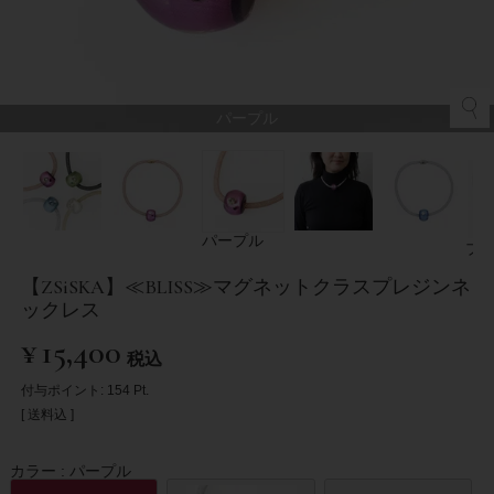
パープル
パープル
ブ
【ZSiSKA】≪BLISS≫マグネットクラスプレジンネ
ックレス
¥
15,400
税込
付与ポイント:
154
Pt.
送料込
カラー
パープル