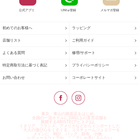
公式アプリ
LINE@登録
メルマガ登録
初めてのお客様へ
ラッピング
店舗リスト
ご利用ガイド
よくある質問
修理/サポート
特定商取引法に基づく表記
プライバシーポリシー
お問い合わせ
コーポレートサイト
東京・青山の路面店をはじめ、
全国の一流ホテルに100以上の直営店舗を
展開するABISTE(アビステ)は、
イタリア、フランス、アメリカなどからインポートした
「大人の遊び心をくすぐる」コスチュームジュエリーを
メインに、時計、バッグ、財布、小物、
レディースウェアや、ここでしか手に入らない