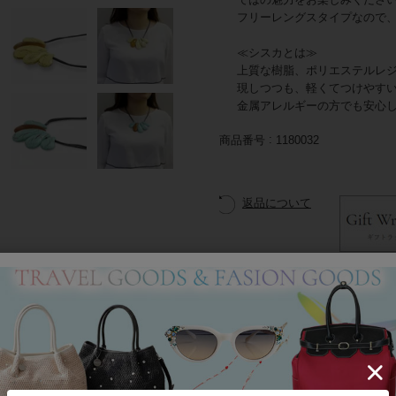
フリーレングスタイプなので
≪シスカとは≫
上質な樹脂、ポリエステルレ
現しつつも、軽くてつけやす
金属アレルギーの方でも安心
商品番号
1180032
返品について