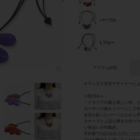
パープル
Lブルー
アイテム説明
オランダ人女性デザイナーによる
≪BOSA≫
「イタリアの最も美しい村」
ボーザへの旅をイメージして
金箔を貼ったパーツの上から
モチーフと上品な輝きを持つ
い色合いが印象的。
手作業で1点1点仕上げたこだ
ではの魅力をお楽しみくださ