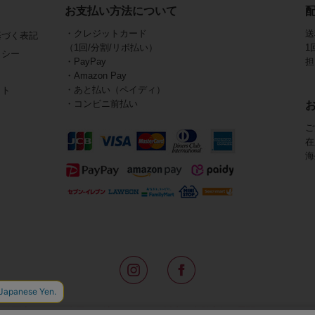
お支払い方法について
・クレジットカード
送
基づく表記
（1回/分割/リボ払い）
1
リシー
・PayPay
担
・Amazon Pay
・あと払い（ペイディ）
イト
・コンビニ前払い
ご
在
海
路面店をはじめ全国の一流ホテルに100以上の直営店舗を展開するABISTE(