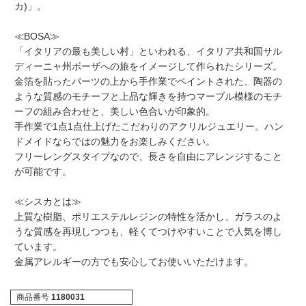
カ)」。
≪BOSA≫
「イタリアの最も美しい村」といわれる、イタリア共和国サル
ディーニャ州ボーザへの旅をイメージして作られたシリーズ。
金箔を貼ったパーツの上から手作業でペイントされた、陶器の
ような質感のモチーフと上品な輝きを持つマーブル模様のモチ
ーフの組み合わせと、美しい色合いが印象的。
手作業で1点1点仕上げたこだわりのアクリルジュエリー。ハン
ドメイドならではの魅力をお楽しみください。
フリーレングスタイプなので、長さを自由にアレンジすること
が可能です。
≪シスカとは≫
上質な樹脂、ポリエステルレジンの特性を活かし、ガラスのよ
うな質感を再現しつつも、軽くてつけやすいことで人気を博し
ています。
金属アレルギーの方でも安心してお使いいただけます。
商品番号
1180031