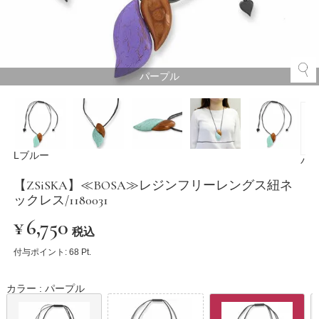
パープル
Lブルー
パ
【ZSiSKA】≪BOSA≫レジンフリーレングス紐ネ
ックレス/1180031
¥
6,750
税込
付与ポイント:
68
Pt.
カラー
パープル