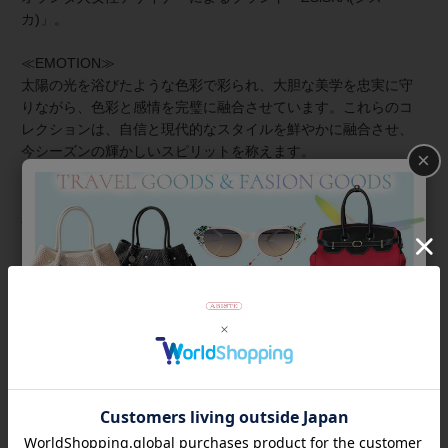
カ)」。
≪EMOTION≫
太陽の光を浴びたような色彩で彩られ、大胆な美学を忠実に守
りながら、色彩と感情を完璧に融合させています。これらのコ
レクションは、自信と現代的なスタイルを鮮やかに融合させ、
今シーズンの輝かしいスピリットを称えます。
×
≪About ZSiSKA/シスカとは≫
上質な樹脂、ポリエステルレジンの特性を活かし、ガラスのよ
うな質感を再現しつつも、軽くてつけやすいことで人気を博し
ています。肌に触れる部分に金属を使用していないため、アレ
ルギーの方でも安心してお使いいただけます。
◆シスカについて・コレクション一覧は
＞こちら
商品番号
3251005