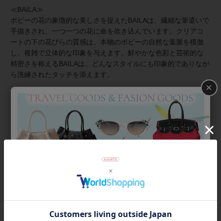
≪BAILA≫
ポピーの花の象徴的な美しさを捉えたBAILAは、繊細な筆遣いで
手描きされ、一つ一つの花に命を吹き込んでいます。クリアコ
ートの下の花びらの質感は、本物のポピーの自然な葉脈を模倣
し、複雑で立体的な印象を与えます。鮮やかな色彩と芸術的な
精密さを称えるBAILAは、どんなスタイルにも印象的でありなが
ら洗練されたタッチを添えます。
×
About ZSiSKA/シスカとは
上質な樹脂、ポリエステルレジンの特性を活かし、ガラスのよ
うな質感を再現しつつも、軽くてつけやすいことで人気を博し
ています。
◆シスカについて・コレクション一覧は
＞こちら
商品番号
3250117