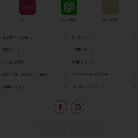
公式アプリ
LINE@登録
メルマガ登録
初めてのお客様へ
ラッピング
店舗リスト
ご利用ガイド
よくある質問
修理/サポート
特定商取引法に基づく表記
プライバシーポリシー
お問い合わせ
コーポレートサイト
東京・青山の路面店をはじめ、
全国の一流ホテルに100以上の直営店舗を
展開するABISTE(アビステ)は、
イタリア、フランス、アメリカなどからインポートした