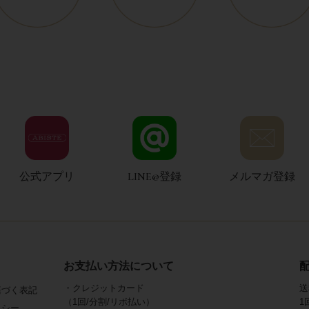
公式アプリ
LINE@登録
メルマガ登録
お支払い方法について
・クレジットカード
送
基づく表記
（1回/分割/リボ払い）
1
リシー