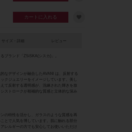
カートに入れる
サイズ・詳細
レビュー
ブランド「ZSiSKA(シスカ)」。
的なデザインが融合したAVANI は、反射する
リックジュエリーをイメージしています。美し
捉えて反射する透明感が、洗練された輝きを放
ラシストロークが相補的な質感と立体的な深み
ジンの特性を活かし、ガラスのような質感を再
いことで人気を博しています。肌に触れる部分
、アレルギーの方でも安心してお使いいただけ