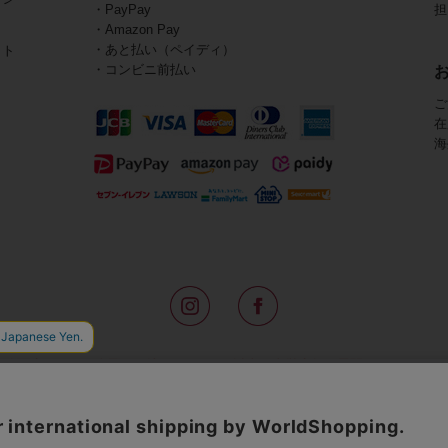
・PayPay
担
・Amazon Pay
・あと払い（ペイディ）
イト
・コンビニ前払い
ご
在
海
路面店をはじめ全国の一流ホテルに100以上の直営店舗を展開するABISTE(
アメリカなどからインポートした「大人の遊び心をくすぐる」コスチューム
物、レディースウェアや、ここでしか手に入らないオリジナルアイテムなどを
イトでは、ネックレスやイヤリングをはじめとするアビステの幅広いアイテム
ランキングやテレビなどのメディア着用商品、雑誌掲載商品を紹介するコンテ
無料のギフトラッピングや独自のポイントなどのサービスをご提供。
インポートアクセサリーや時計、小物などで、お客様の日常をほんの少し豊