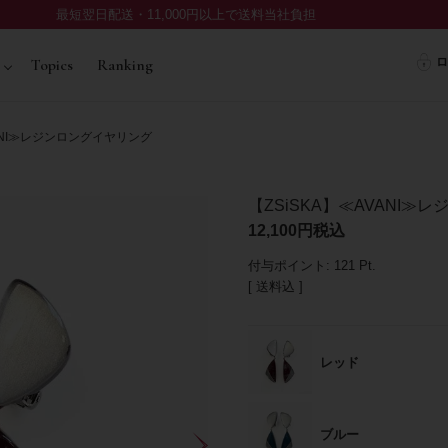
最短翌日配送・11,000円以上で送料当社負担
ロ
Topics
Ranking
VANI≫レジンロングイヤリング
【ZSiSKA】≪AVANI≫
12,100
税込
付与ポイント:
121
Pt.
送料込
レッド
ブルー