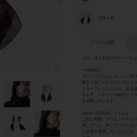
ブラック
アイテム説明
オランダ人女性デザイナーによる
≪AVANI≫
クラシックなエレガンスと現代
輝きを放つエレガントでメタ
くカーブしたエッジと、光を
ちます。シルバーの細かいブ
を強調しています。
About ZSiSKA/シスカとは
上質な樹脂、ポリエステルレ
現しつつも、軽くてつけやす
に金属を使用していないため