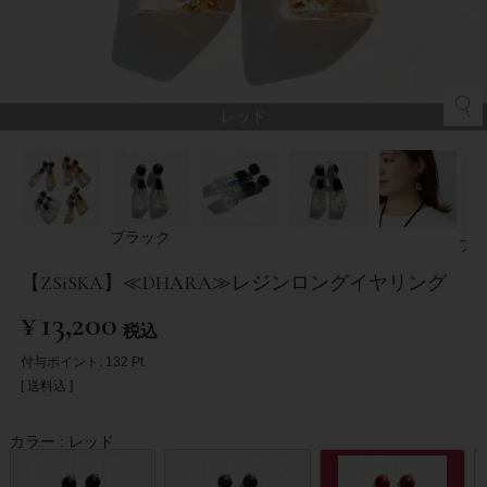
レッド
ブラック
ブ
【ZSiSKA】≪DHARA≫レジンロングイヤリング
¥
13,200
税込
付与ポイント:
132
Pt.
送料込
カラー
レッド