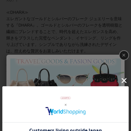
≪DHARA≫
エレガントなゴールドとシルバーのフレーク ジュエリーを意味
する『DHARA』。ゴールドとシルバーのフレークを透明樹脂と
繊細にブレンドすることで、時代を超えたエレガンスを高め、
輝きをプラスした完璧なペンダント、イヤリング、リングを作
り上げています。シンプルでありながら洗練されたデザイン
は、控えめな贅沢をお楽しみいただけます。
×
About ZSiSKA/シスカとは
上質な樹脂、ポリエステルレジンの特性を活かし、ガラスのよ
うな質感を再現しつつも、軽くてつけやすいことで人気を博し
ています。
◆シスカについて・コレクション一覧は
＞こちら
商品番号
3241096