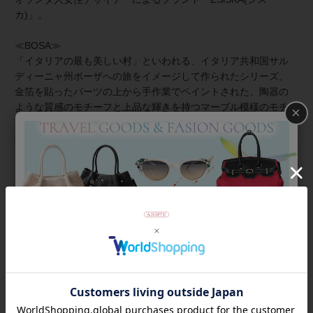
カ)」。
≪BOSA≫
「イタリアの最も美しい村」といわれる、イタリア共和国サル
ディーニャ州ボーザへの旅をイメージして作られたシリーズ。
金箔を貼ったパーツの上から手作業でペイントされた、陶器の
ような質感のモチーフと上品な輝きを持つマーブル模様のモチ
×
ーフの組み合わせと、美しい色合いが印象的。
手作業で1点1点仕上げたこだわりのアクリルジュエリー。ハン
ドメイドならではの魅力をお楽しみください。
≪シスカとは≫
上質な樹脂、ポリエステルレジンの特性を活かし、ガラスのよ
うな質感を再現しつつも、軽くてつけやすいことで人気を博し
ています。
商品番号
3180031