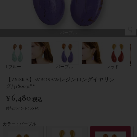
パープル
Lブルー
パープル
レッド
【ZSiSKA】≪BOSA≫レジンロングイヤリン
グ/3180031**
¥
6,480
税込
付与ポイント:
65
Pt.
カラー
パープル