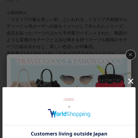
≪BOSA≫
「イタリアの最も美しい村」といわれる、イタリア共和国サル
ディーニャ州ボーザへの旅をイメージして作られたシリーズ。
金箔を貼ったパーツの上から手作業でペイントされた、陶器の
ような質感のモチーフと上品な輝きを持つマーブル模様のモチ
ーフの組み合わせと、美しい色合いが印象的。
×
手作業で1点1点仕上げたこだわりのアクリルジュエリー。ハン
ドメイドならではの魅力をお楽しみください。
≪シスカとは≫
上質な樹脂、ポリエステルレジンの特性を活かし、ガラスのよ
うな質感を再現しつつも、軽くてつけやすいことで人気を博し
ています。
商品番号
3180029