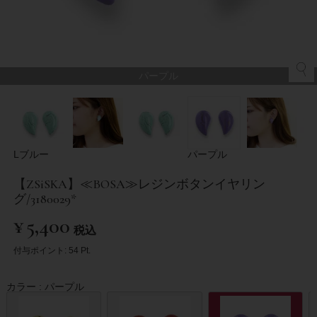
パープル
Lブルー
パープル
【ZSiSKA】≪BOSA≫レジンボタンイヤリン
グ/3180029*
¥
5,400
税込
付与ポイント:
54
Pt.
カラー
パープル