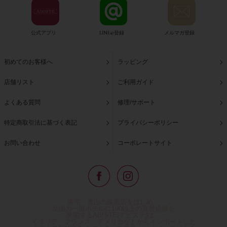
公式アプリ
LINE@登録
メルマガ登録
初めてのお客様へ
ラッピング
店舗リスト
ご利用ガイド
よくある質問
修理/サポート
特定商取引法に基づく表記
プライバシーポリシー
お問い合わせ
コーポレートサイト
東京・青山の路面店をはじめ、
全国の一流ホテルに100以上の直営店舗を
展開するABISTE(アビステ)は、
イタリア、フランス、アメリカなどからインポートした