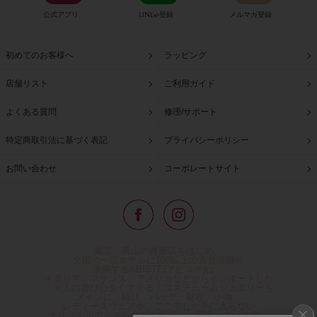
公式アプリ
LINE@登録
メルマガ登録
初めてのお客様へ
ラッピング
店舗リスト
ご利用ガイド
よくある質問
修理/サポート
特定商取引法に基づく表記
プライバシーポリシー
お問い合わせ
コーポレートサイト
東京・青山の路面店をはじめ、
全国の一流ホテルに100以上の直営店舗を
展開するABISTE(アビステ)は、
イタリア、フランス、アメリカなどからインポートした
「大人の遊び心をくすぐる」コスチュームジュエリーを
メインに、時計、バッグ、財布、小物、
レディースウェアや、ここでしか手に入らない
オリジナルアイテムなどを幅広くご用意しています。