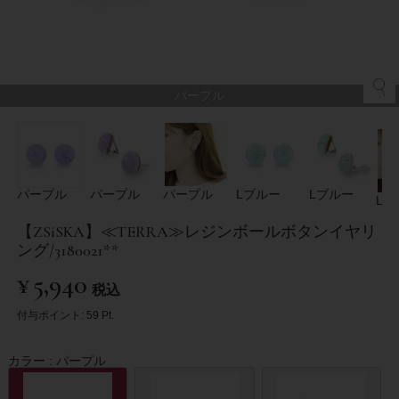
パープル
パープル
パープル
パープル
Lブルー
Lブルー
Lブ
【ZSiSKA】≪TERRA≫レジンボールボタンイヤリ
ング/3180021**
¥
5,940
税込
付与ポイント:
59
Pt.
カラー
パープル