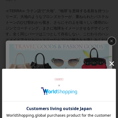
≪TERRA≫ ラテン語で“大地”、“地球”を意味する名前を持つシ
リーズ。大地のようなブロンズカラーが、重ねられたパステル
トーンのひび割れから覗き、さらにその上を瑞々しい透明のレ
ジンでコーティング。まさに地球をイメージさせるデザインで
す。全く同じパーツは二つとして存在しない、こだわりのハン
×
ドメイドアクリルジュエリーならではの魅力をお楽しみくださ
い。
≪シスカとは≫ 上質な樹脂、ポリエステルレジンの特性を活か
し、ガラスのような質感を再現しつつも、軽くてつけやすいこ
とで人気を博しています。
商品番号
3180021
返品について