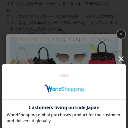
オランダ人女性デザイナーによるブランド「ZSiSKA(シス
カ)」。
ブラックのアクリルをベースに銀箔を施し、その上に透明なア
クリルを流し込み固めたボール状のパーツは、すべてハンドメ
イドで作られたこだわりの一品。
×
どこか和の雰囲気を思わせる上質なイメージで、高級感あるア
クリルアクセサリーに仕上がりました。
商品番号
4161022
返品について