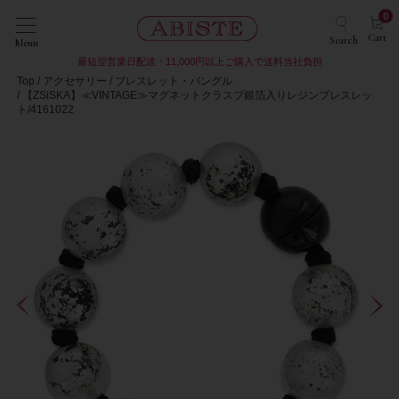
0
Cart
Search
Menu
最短翌営業日配送・11,000円以上ご購入で送料当社負担
Top
アクセサリー
ブレスレット・バングル
【ZSiSKA】≪VINTAGE≫マグネットクラスプ銀箔入りレジンブレスレッ
ト/4161022