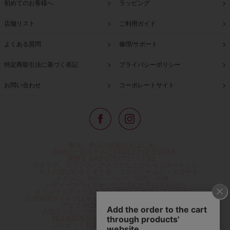
初めてのお客様へ
ラッピング
店舗リスト
ご利用ガイド
よくある質問
修理/サポート
特定商取引法に基づく表記
プライバシーポリシー
お問い合わせ
コーポレートサイト
東京・青山の路面店をはじめ、
全国の一流ホテルに100以上の直営店舗を
展開するABISTE(アビステ)は、
イタリア、フランス、アメリカなどからインポートした
「大人の遊び心をくすぐる」コスチュームジュエリーを
メインに、時計、バッグ、財布、小物、
レディースウェアや、ここでしか手に入らない
オリジナルアイテムなどを幅広くご用意しています。
公式通販サイトではネックレスやイヤリングをはじめとする
アビステの幅広い商品を取り揃え、
人気ランキングやテレビなどメディア着用商品、
雑誌掲載商品情報を紹介するコンテンツ、
プレゼント包装無料や独自のポイント還元